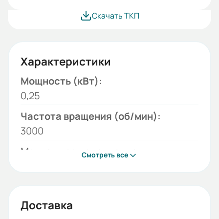
Скачать ТКП
Характеристики
Мощность (кВт):
0,25
Частота вращения (об/мин):
3000
Монтажное исполнение:
Смотреть все
B34
Напряжение (В):
220/380
Доставка