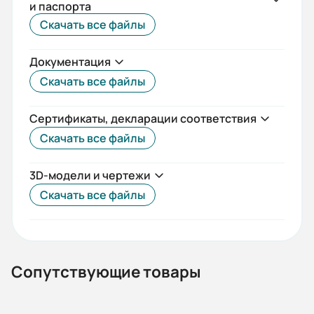
и паспорта
IEC(DIN)
Скачать все файлы
Iп/Iн:
Документация
5,5
Скачать все файлы
Ток статора:
1,23/0,71
Сертификаты, декларации соответствия
Скачать все файлы
Климатическое исполнение:
У2
3D-модели и чертежи
Коэф. мощности:
Скачать все файлы
0,81
КПД:
66
Сопутствующие товары
Мп/Мн: