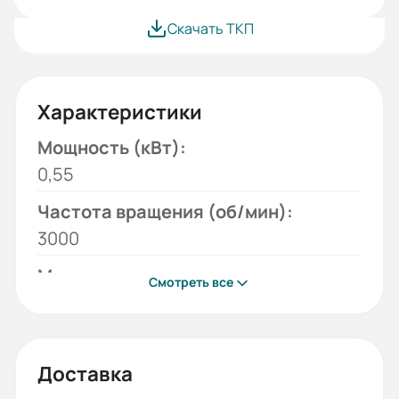
Скачать ТКП
Характеристики
Мощность (кВт):
0,55
Частота вращения (об/мин):
3000
Монтажное исполнение:
Смотреть все
1081
Напряжение (В):
220/380
Доставка