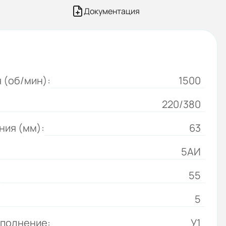
Документация
 (об/мин):
1500
220/380
ния (мм):
63
5АИ
:
55
5
сполнение:
У1