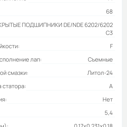
68
КРЫТЫЕ ПОДШИПНИКИ DE/NDE 6202/6202
С3
йкости:
F
сполнение лап:
Съемные
ой смазки:
Литол-24
 статора:
А
ия:
Нет
5,4
м):
0.17x0.231x0.18