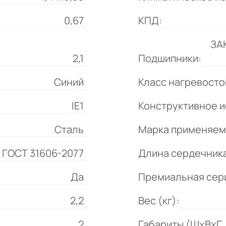
0,67
КПД:
ЗА
2,1
Подшипники:
Синий
Класс нагревосто
IE1
Конструктивное и
Сталь
Марка применяем
, ГОСТ 31606-2077
Длина сердечника
Да
Премиальная сер
2,2
Вес (кг):
2
Габариты (ШхВхГ, 