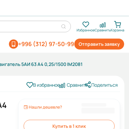
Избранное
Сравнить
Корзина
+996 (312) 97-50-99
Отправить заявку
игатель 5АИ 63 А4 0,25/1500 IM2081
В избранное
Сравнить
Поделиться
А4
Нашли дешевле?
6 036 KGS
Купить в 1 клик