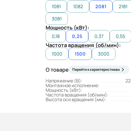
1081
1082
2081
2181
3081
Мощность (кВт):
0,18
0,25
0,37
0,55
Частота вращения (об/мин):
1000
1500
3000
О товаре
Перейти к характеристикам
Напряжение (В):
22
Монтажное исполнение:
Мощность (кВт):
Частота вращения (об/мин):
Высота оси вращения (мм):