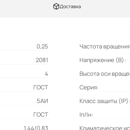
Доставка
0,25
Частота вращения
2081
Напряжение (В):
4
Высота оси враще
ГОСТ
Серия:
5АИ
Класс защиты (IP)
ГОСТ
Iп/Iн:
1,44/0,83
Климатическое и