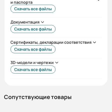
и паспорта
ГОСТ
Скачать все файлы
Iп/Iн:
Документация
5
Скачать все файлы
Ток статора:
2,04/1,18
Сертификаты, декларации соответствия
Скачать все файлы
Климатическое исполнение:
У1
3D-модели и чертежи
Коэф. мощности:
Скачать все файлы
0,7
КПД:
68
Сопутствующие товары
Мп/Мн: