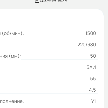
Документация
 (об/мин):
1500
220/380
ния (мм):
50
5АИ
:
55
4,5
сполнение:
У1