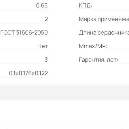
0,65
КПД:
2
Марка применяем
 ГОСТ 31606-2050
Длина сердечника
Нет
Mmax/Mн:
3
Гарантия, лет:
0.1x0.176x0.122