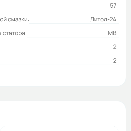
57
ой смазки:
Литол-24
 статора:
МВ
2
2