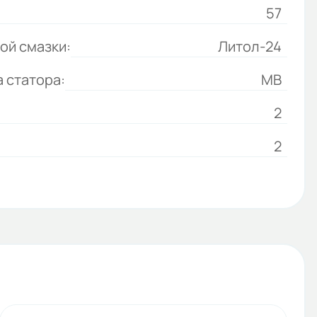
57
ой смазки:
Литол-24
 статора:
МВ
2
2