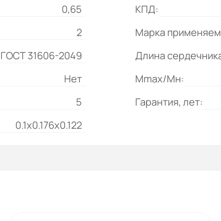
0,65
КПД:
2
Марка применяем
 ГОСТ 31606-2049
Длина сердечника
Нет
Mmax/Mн:
5
Гарантия, лет:
0.1x0.176x0.122