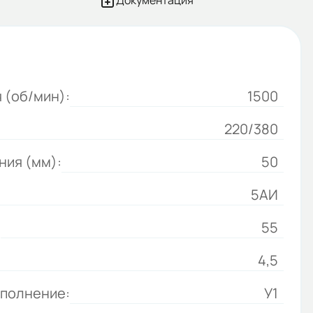
Документация
 (об/мин):
1500
220/380
ния (мм):
50
5АИ
:
55
4,5
сполнение:
У1