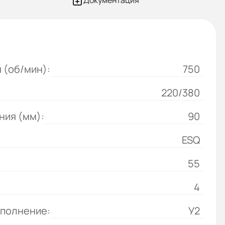
Документация
 (об/мин):
750
220/380
ния (мм):
90
ESQ
:
55
4
сполнение:
У2