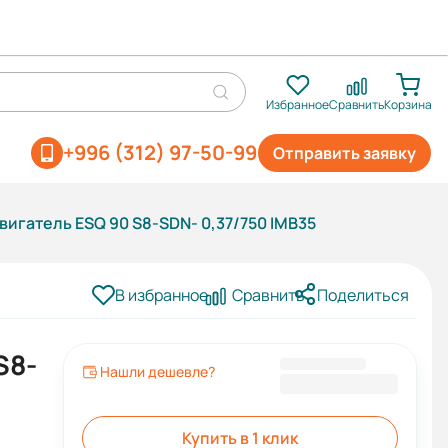
Избранное
Сравнить
Корзина
+996 (312) 97-50-99
Отправить заявку
игатель ESQ 90 S8-SDN- 0,37/750 IMB35
В избранное
Сравнить
Поделиться
S8-
Нашли дешевле?
15 514 KGS
Купить в 1 клик