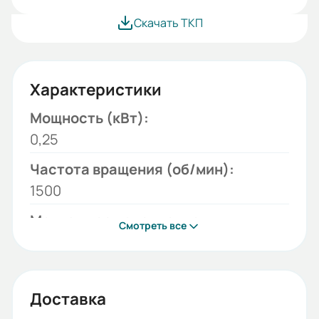
Скачать ТКП
Характеристики
Мощность (кВт):
0,25
Частота вращения (об/мин):
1500
Монтажное исполнение:
Смотреть все
B5
Напряжение (В):
220/380
Доставка