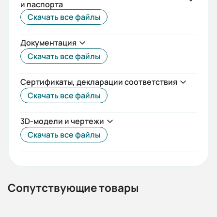
и паспорта
IEC(DIN)
Скачать все файлы
Iп/Iн:
Документация
6,1
Скачать все файлы
Ток статора:
0,99/0,57
Сертификаты, декларации соответствия
Скачать все файлы
Климатическое исполнение:
У2
3D-модели и чертежи
Коэф. мощности:
Скачать все файлы
0,61
КПД:
52
Сопутствующие товары
Мп/Мн: