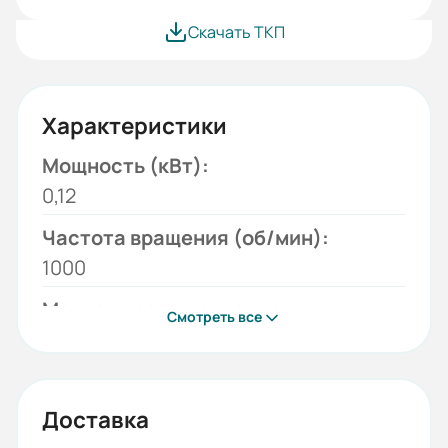
Скачать ТКП
Характеристики
Мощность (кВт):
0,12
Частота вращения (об/мин):
1000
Монтажное исполнение:
Смотреть все
B34
Напряжение (В):
220/380
Доставка