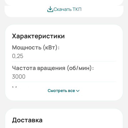
Скачать ТКП
Характеристики
Мощность (кВт):
0,25
Частота вращения (об/мин):
3000
Монтажное исполнение:
Смотреть все
B35
Напряжение (В):
220/380
Доставка