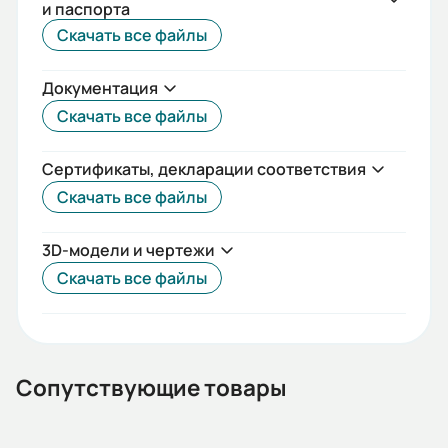
и паспорта
IEC(DIN)
Скачать все файлы
Iп/Iн:
Документация
5,5
Скачать все файлы
Ток статора:
1,23/0,71
Сертификаты, декларации соответствия
Скачать все файлы
Климатическое исполнение:
У2
3D-модели и чертежи
Коэф. мощности:
Скачать все файлы
0,81
КПД:
66
Сопутствующие товары
Мп/Мн: