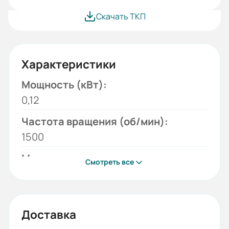
Скачать ТКП
Характеристики
Мощность (кВт):
0,12
Частота вращения (об/мин):
1500
Монтажное исполнение:
Смотреть все
B14
Напряжение (В):
220/380
Доставка