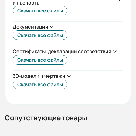
и паспорта
IEC(DIN)
Скачать все файлы
Iп/Iн:
Документация
5,2
Скачать все файлы
Ток статора:
0,80/0,46
Сертификаты, декларации соответствия
Скачать все файлы
Климатическое исполнение:
У2
3D-модели и чертежи
Коэф. мощности:
Скачать все файлы
0,72
КПД:
55
Сопутствующие товары
Мп/Мн: