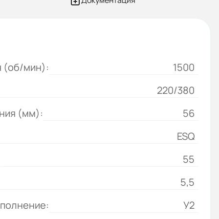
Документация
 (об/мин):
1500
220/380
ния (мм):
56
ESQ
:
55
5,5
сполнение:
У2