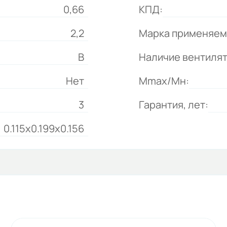
0,66
КПД:
2,2
Марка применяем
В
Наличие вентиля
Нет
Mmax/Mн:
3
Гарантия, лет:
0.115x0.199x0.156