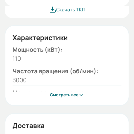
Скачать ТКП
Характеристики
Мощность (кВт):
110
Частота вращения (об/мин):
3000
Монтажное исполнение:
Смотреть все
B3
Напряжение (В):
380/660
Доставка