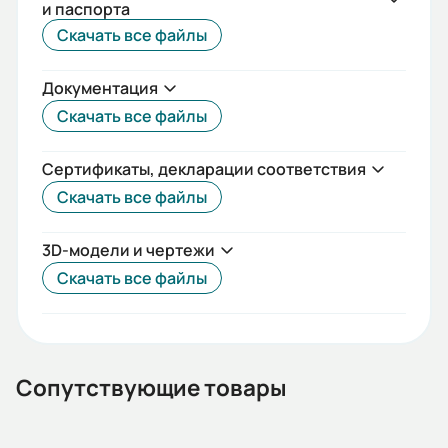
и паспорта
IEC(DIN)
Скачать все файлы
Iп/Iн:
Документация
7,1
Скачать все файлы
Ток статора:
195/112,01
Сертификаты, декларации соответствия
Скачать все файлы
Климатическое исполнение:
У2
3D-модели и чертежи
Коэф. мощности:
Скачать все файлы
0,91
КПД:
94,4
Сопутствующие товары
Мп/Мн: