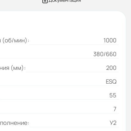
Документация
 (об/мин):
1000
380/660
ния (мм):
200
ESQ
:
55
7
сполнение:
У2