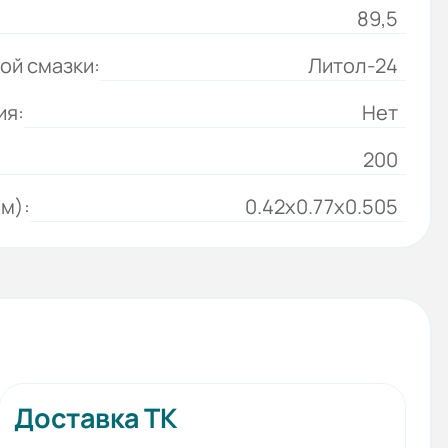
89,5
ой смазки:
Литол-24
ия:
Нет
200
м):
0.42x0.77x0.505
Доставка ТК