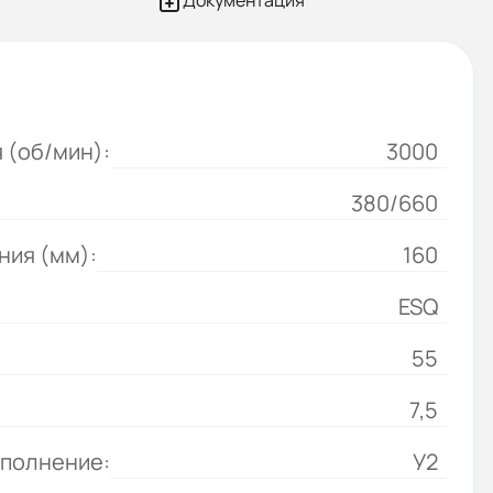
Документация
 (об/мин):
3000
380/660
ния (мм):
160
ESQ
:
55
7,5
сполнение:
У2