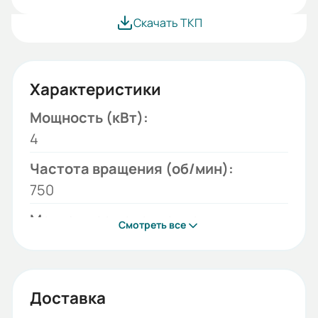
Скачать ТКП
Характеристики
Мощность (кВт):
4
Частота вращения (об/мин):
750
Монтажное исполнение:
Смотреть все
B34
Напряжение (В):
380/660
Доставка