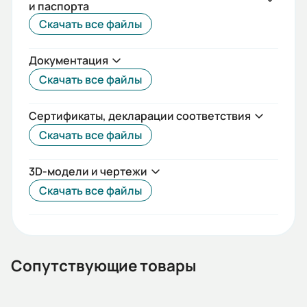
и паспорта
IEC(DIN)
Скачать все файлы
Iп/Iн:
Документация
6
Скачать все файлы
Ток статора:
10,2/5,89
Сертификаты, декларации соответствия
Скачать все файлы
Климатическое исполнение:
У2
3D-модели и чертежи
Коэф. мощности:
Скачать все файлы
0,73
КПД:
81,4
Сопутствующие товары
Мп/Мн: