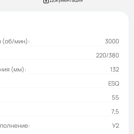
Документация
 (об/мин):
3000
220/380
ния (мм):
132
ESQ
:
55
7,5
сполнение:
У2