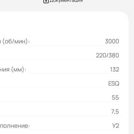
Документация
 (об/мин):
3000
220/380
ния (мм):
132
ESQ
:
55
7,5
сполнение:
У2