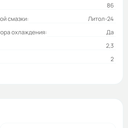
86
ой смазки:
Литол-24
тора охлаждения:
Да
2,3
2