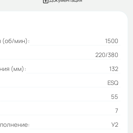
Документация
 (об/мин):
1500
220/380
ния (мм):
132
ESQ
:
55
7
сполнение:
У2