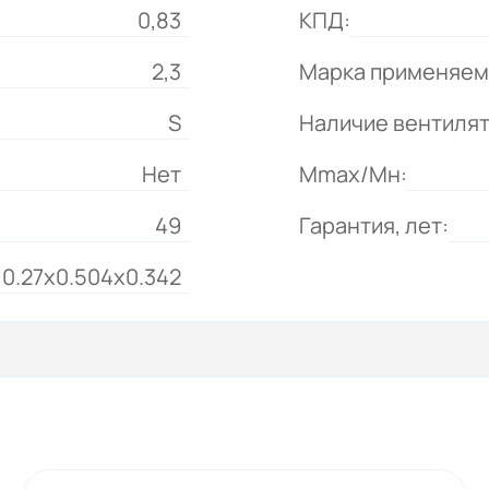
0,83
КПД:
2,3
Марка применяем
S
Наличие вентиля
Нет
Mmax/Mн:
49
Гарантия, лет:
0.27x0.504x0.342