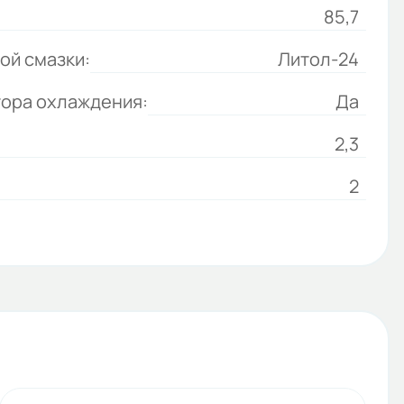
85,7
ой смазки:
Литол-24
тора охлаждения:
Да
2,3
2