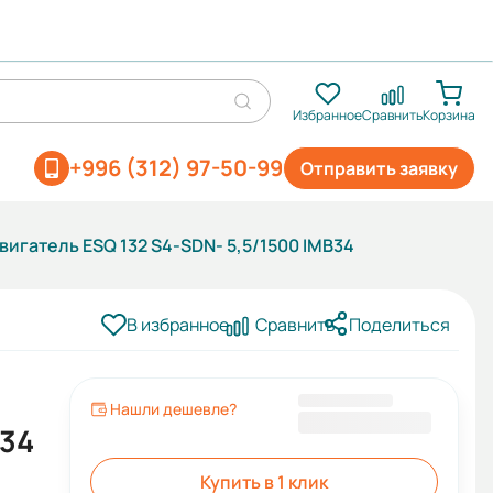
Избранное
Сравнить
Корзина
+996 (312) 97-50-99
Отправить заявку
игатель ESQ 132 S4-SDN- 5,5/1500 IMB34
В избранное
Сравнить
Поделиться
Нашли дешевле?
38 365 KGS
B34
Купить в 1 клик