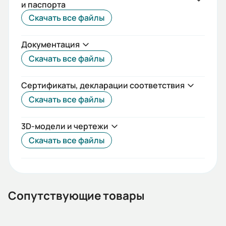
и паспорта
IEC(DIN)
Скачать все файлы
Iп/Iн:
Документация
6
Скачать все файлы
Ток статора:
24,74/14,3
Сертификаты, декларации соответствия
Скачать все файлы
Климатическое исполнение:
У2
3D-модели и чертежи
Коэф. мощности:
Скачать все файлы
0,73
КПД:
80
Сопутствующие товары
Мп/Мн: