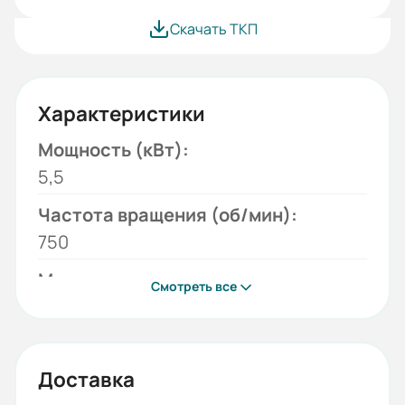
Скачать ТКП
Характеристики
Мощность (кВт):
5,5
Частота вращения (об/мин):
750
Монтажное исполнение:
Смотреть все
B35
Напряжение (В):
220/380
Доставка