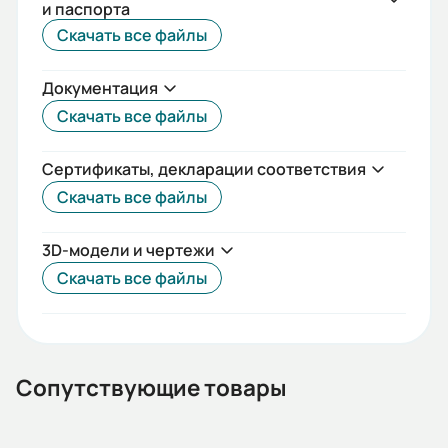
и паспорта
IEC(DIN)
Скачать все файлы
Iп/Iн:
Документация
6,5
Скачать все файлы
Ток статора:
9,55/5,53
Сертификаты, декларации соответствия
Скачать все файлы
Климатическое исполнение:
У2
3D-модели и чертежи
Коэф. мощности:
Скачать все файлы
0,76
КПД:
79,6
Сопутствующие товары
Мп/Мн: