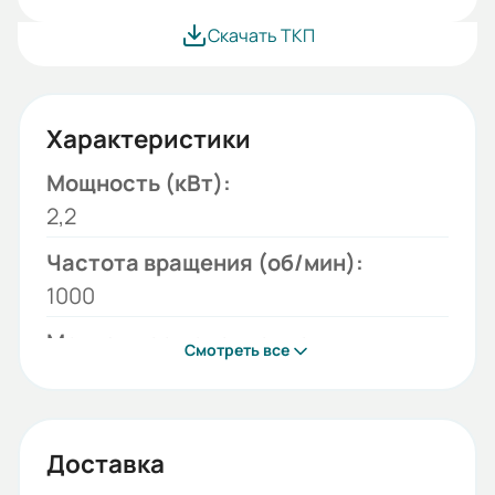
Скачать ТКП
Характеристики
Мощность (кВт):
2,2
Частота вращения (об/мин):
1000
Монтажное исполнение:
Смотреть все
B5
Напряжение (В):
220/380
Доставка