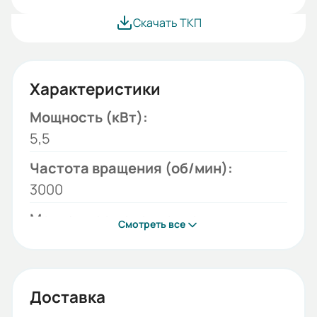
Скачать ТКП
Характеристики
Мощность (кВт):
5,5
Частота вращения (об/мин):
3000
Монтажное исполнение:
Смотреть все
B5
Напряжение (В):
220/380
Доставка