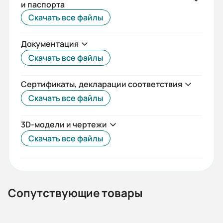
и паспорта
IEC(DIN)
Скачать все файлы
Iп/Iн:
Документация
7,5
Скачать все файлы
Ток статора:
19,30/11,2
Сертификаты, декларации соответствия
Скачать все файлы
Климатическое исполнение:
У2
3D-модели и чертежи
Коэф. мощности:
Скачать все файлы
0,88
КПД:
85
Сопутствующие товары
Мп/Мн: