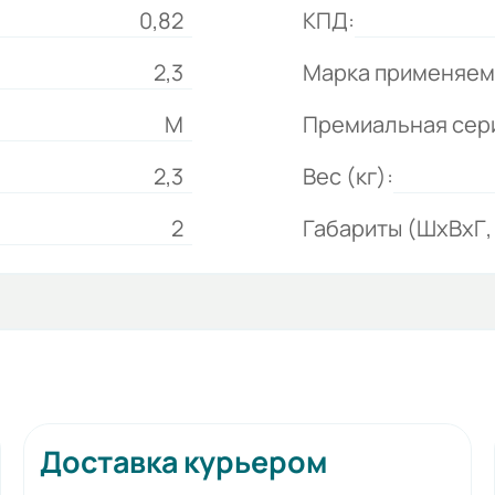
0,82
КПД:
2,3
Марка применяем
М
Премиальная сер
2,3
Вес (кг):
2
Габариты (ШхВхГ, 
Доставка курьером