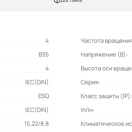
Доставка
4
Частота вращения
B35
Напряжение (В):
4
Высота оси враще
IEC(DIN)
Серия:
ESQ
Класс защиты (IP)
IEC(DIN)
Iп/Iн:
15,22/8,8
Климатическое и