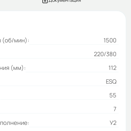
Документация
 (об/мин):
1500
220/380
ния (мм):
112
ESQ
:
55
7
сполнение:
У2