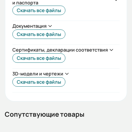
и паспорта
IEC(DIN)
Скачать все файлы
Iп/Iн:
Документация
5,5
Скачать все файлы
Ток статора:
6,71/3,88
Сертификаты, декларации соответствия
Скачать все файлы
Климатическое исполнение:
У2
3D-модели и чертежи
Коэф. мощности:
Скачать все файлы
0,76
КПД:
77,3
Сопутствующие товары
Мп/Мн: