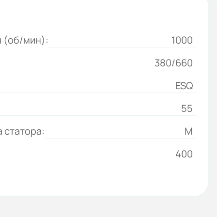
 (об/мин):
1000
380/660
ESQ
:
55
 статора:
М
400