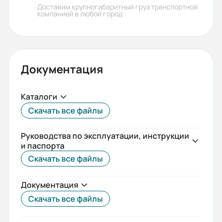
IEC(DIN)
Доставим крупногабаритный груз транспортной
компанией в любой город
Серия:
ESQ
Бренд:
Документация
ESQ
Каталоги
Класс защиты (IP):
Скачать все файлы
55
Стандарты:
Руководства по эксплуатации, инструкции
и паспорта
IEC(DIN)
Скачать все файлы
Iп/Iн:
Документация
7,5
Скачать все файлы
Ток статора: