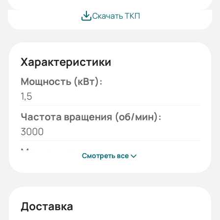
Скачать ТКП
Характеристики
Мощность (кВт):
1,5
Частота вращения (об/мин):
3000
Монтажное исполнение:
Смотреть все
B3
Напряжение (В):
220/380
Доставка