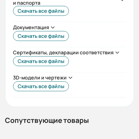
и паспорта
IEC(DIN)
Скачать все файлы
Iп/Iн:
Документация
7,6
Скачать все файлы
Ток статора:
5,8/3,3
Сертификаты, декларации соответствия
Скачать все файлы
Климатическое исполнение:
У2
3D-модели и чертежи
Коэф. мощности:
Скачать все файлы
0,84
КПД:
84,2
Сопутствующие товары
Мп/Мн: