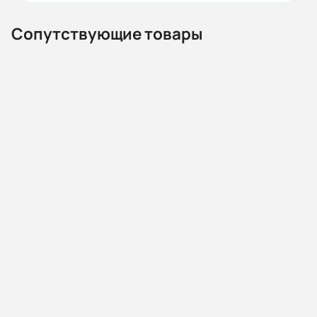
IEC(DIN)
Сопутствующие товары
Iп/Iн:
7
Ток статора:
3,1/1,8
Климатическое исполнение:
У2
13.02.000008
Автомат защиты двигателя MMS32K 0004 2.5-4А 100kA
Коэф. мощности:
АС400/415В (HYUNDAI)
0,82
Наличие:
Под заказ
КПД:
77,4
В корзину
Мп/Мн: