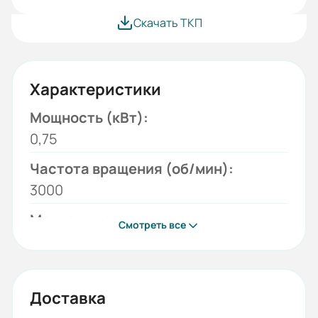
Скачать ТКП
Характеристики
Мощность (кВт):
0,75
Частота вращения (об/мин):
3000
Монтажное исполнение:
Смотреть все
B3
Напряжение (В):
220/380
Доставка