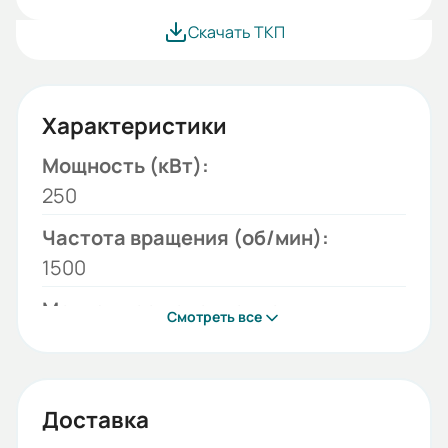
Скачать ТКП
Характеристики
Мощность (кВт):
250
Частота вращения (об/мин):
1500
Монтажное исполнение:
Смотреть все
B3
Напряжение (В):
380/660
Доставка