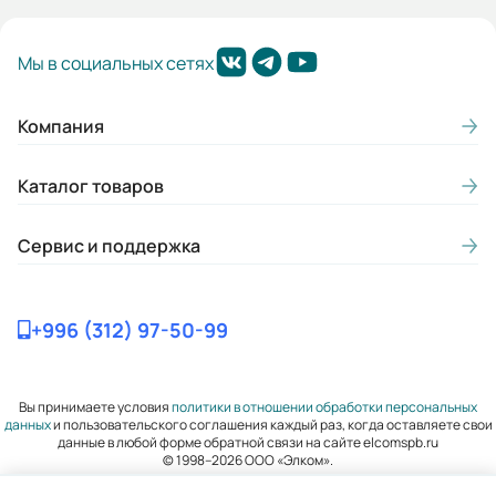
Mmax/Mн:
Мы в социальных сетях
2,2
Гарантия, лет:
Компания
3
Каталог товаров
Вес (кг):
1630
Сервис и поддержка
Габариты (ШхВхГ, м):
0.715x1.514x0.935
+996 (312) 97-50-99
Вы принимаете условия
политики в отношении обработки персональных
данных
и пользовательского соглашения каждый раз, когда оставляете свои
данные в любой форме обратной связи на сайте elcomspb.ru
© 1998–2026 ООО «Элком».