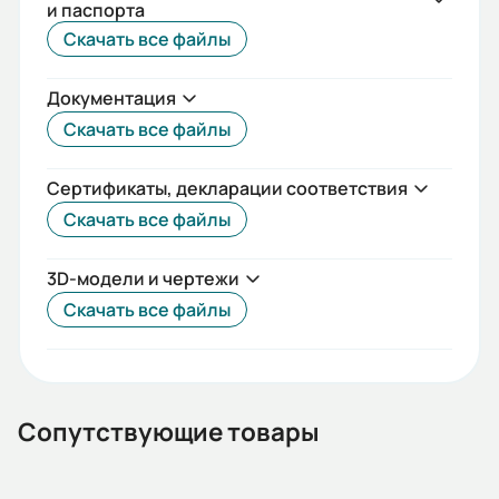
и паспорта
IEC(DIN)
Скачать все файлы
Iп/Iн:
Документация
7,1
Скачать все файлы
Ток статора:
406/234
Сертификаты, декларации соответствия
Скачать все файлы
Климатическое исполнение:
У2
3D-модели и чертежи
Коэф. мощности:
Скачать все файлы
0,9
КПД:
96
Сопутствующие товары
Мп/Мн: