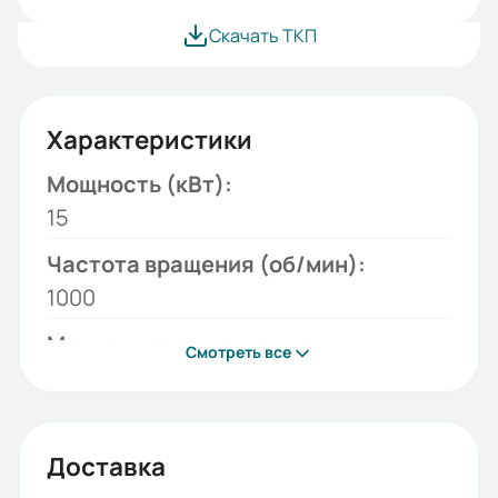
Скачать ТКП
Характеристики
Мощность (кВт):
15
Частота вращения (об/мин):
1000
Монтажное исполнение:
Смотреть все
B35
Напряжение (В):
380/660
Доставка