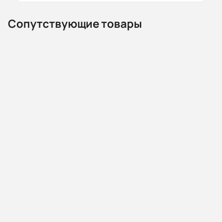
IEC(DIN)
Сопутствующие товары
Iп/Iн:
7,3
Ток статора:
28,7/16,6
Климатическое исполнение:
У2
13.02.000015
Автомат защиты двигателя MMS32K 0032 24-32A 10kA
Коэф. мощности:
АС400/415В (HYUNDAI)
0,81
Наличие:
Под заказ
КПД:
6 544 KGS
89,7
В корзину
Мп/Мн: