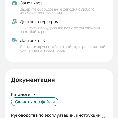
Количество полюсов:
Самовывоз
2
Заберите оборудование сегодня с любого
из 23 складов компании
Высота оси вращения (мм):
Доставка курьером
160
Привезем оборудование курьерской службой
на любой адрес
Стандарт:
Доставка ТК
IEC(DIN)
Доставим крупногабаритный груз транспортной
компанией в любой город
Серия:
ESQ PR
Бренд:
Документация
ESQ
Каталоги
Класс защиты (IP):
Скачать все файлы
55
Стандарты:
Руководства по эксплуатации, инструкции