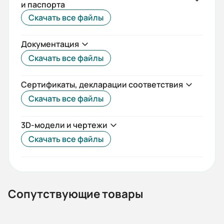
и паспорта
IEC(DIN)
Скачать все файлы
Iп/Iн:
Документация
8,1
Скачать все файлы
Ток статора:
21,0/12,1
Сертификаты, декларации соответствия
Скачать все файлы
Климатическое исполнение:
У2
3D-модели и чертежи
Коэф. мощности:
Скачать все файлы
0,89
КПД:
91,2
Сопутствующие товары
Мп/Мн: