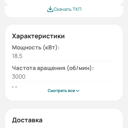
Скачать ТКП
Характеристики
Мощность (кВт):
18,5
Частота вращения (об/мин):
3000
Монтажное исполнение:
Смотреть все
B3
Напряжение (В):
380/660
Доставка