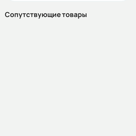
IEC(DIN)
Сопутствующие товары
Iп/Iн:
8,2
Ток статора:
34,7/20,0
Климатическое исполнение:
У2
14.03.07.000014
Автомат защиты двигателя MMS80M 0040 25-40А
Коэф. мощности:
(AC400/415V 15kA ESQ)
0,89
Наличие:
Под заказ
КПД:
90,9
В корзину
Мп/Мн: