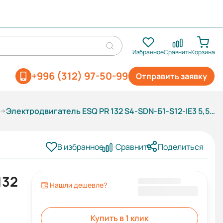
Избранное
Сравнить
Корзина
+996 (312) 97-50-99
Отправить заявку
Электродвигатель ESQ PR 132 S4-SDN-Б1-S12-IE3 5,5/1500 IMB35
В избранное
Сравнить
Поделиться
132
Нашли дешевле?
71 765 KGS
Купить в 1 клик