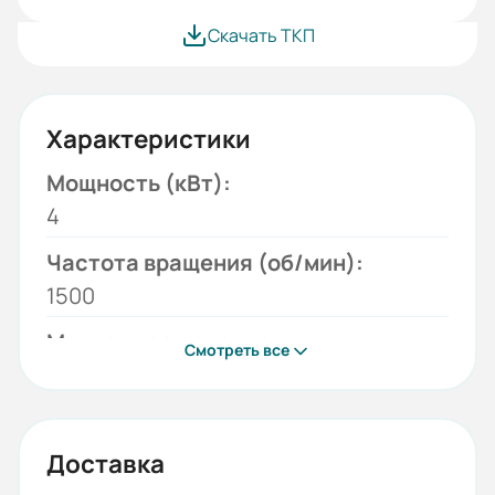
Скачать ТКП
Характеристики
Мощность (кВт):
4
Частота вращения (об/мин):
1500
Монтажное исполнение:
Смотреть все
B3
Напряжение (В):
220/380
Доставка