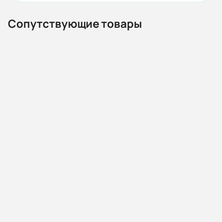
IEC(DIN)
Сопутствующие товары
Iп/Iн:
7,8
Ток статора:
15,0/8,7
Климатическое исполнение:
У2
13.02.000012
Автомат защиты двигателя MMS32K 0018 13-18А 15kA
Коэф. мощности:
АС400/415В (HYUNDAI)
0,81
Наличие:
Под заказ
КПД:
6 544 KGS
86,6
В корзину
Мп/Мн: