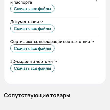
и паспорта
ГОСТ
Скачать все файлы
Iп/Iн:
Документация
7,3
Скачать все файлы
Ток статора:
102,7
Сертификаты, декларации соответствия
Скачать все файлы
Климатическое исполнение:
У2
3D-модели и чертежи
Коэф. мощности:
Скачать все файлы
0,86
КПД:
92,1
Сопутствующие товары
Мп/Мн: