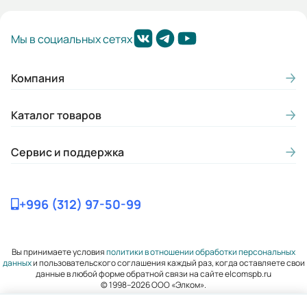
Премиальная серия:
Мы в социальных сетях
Да
Mmax/Mн:
Компания
2,3
Каталог товаров
Вес (кг):
330
Сервис и поддержка
Гарантия, лет:
3
+996 (312) 97-50-99
Габариты (ШхВхГ, м):
0.55x0.845x0.56
Вы принимаете условия
политики в отношении обработки персональных
данных
и пользовательского соглашения каждый раз, когда оставляете свои
данные в любой форме обратной связи на сайте elcomspb.ru
© 1998–2026 ООО «Элком».