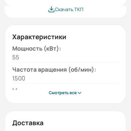
Скачать ТКП
Характеристики
Мощность (кВт):
55
Частота вращения (об/мин):
1500
Монтажное исполнение:
Смотреть все
2001
Напряжение (В):
380/660
Доставка