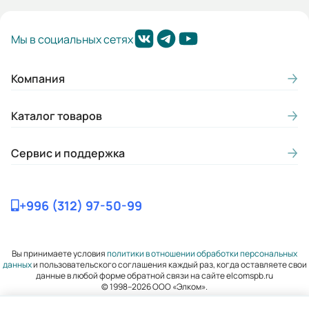
Длина сердечника статора:
Мы в социальных сетях
L
Термозащита:
Компания
Да
Каталог товаров
Наличие вентилятора охлаждения:
Да
Сервис и поддержка
Типоразмер:
100
+996 (312) 97-50-99
Премиальная серия:
Да
Вы принимаете условия
политики в отношении обработки персональных
данных
и пользовательского соглашения каждый раз, когда оставляете свои
Mmax/Mн:
данные в любой форме обратной связи на сайте elcomspb.ru
2,3
© 1998–2026 ООО «Элком».