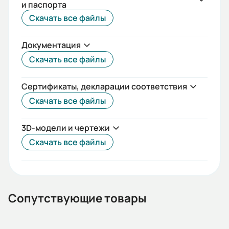
и паспорта
8,56/4,94
Скачать все файлы
Стандарты:
Документация
ГОСТ
Скачать все файлы
Iп/Iн:
7,5
Сертификаты, декларации соответствия
Скачать все файлы
Ток статора:
8,56
3D-модели и чертежи
Климатическое исполнение:
Скачать все файлы
У2
Коэф. мощности:
0,81
Сопутствующие товары
КПД: