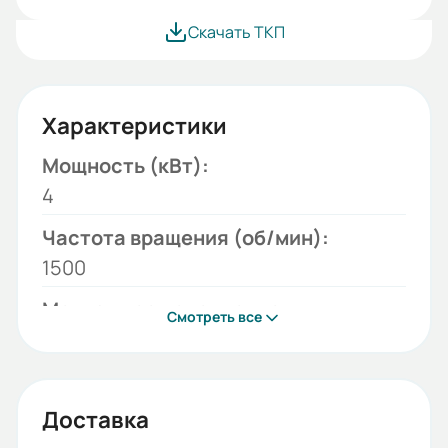
Скачать ТКП
Характеристики
Мощность (кВт):
4
Частота вращения (об/мин):
1500
Монтажное исполнение:
Смотреть все
2081
Напряжение (В):
220/380
Доставка