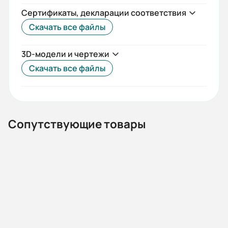
Да
Сертификаты, декларации соответствия
Премиальная серия:
Скачать все файлы
Нет
3D-модели и чертежи
Вес (кг):
Скачать все файлы
800
Габариты (ШхВхГ, м):
0.86x0.965x0.662
Сопутствующие товары
13.03.02.000768