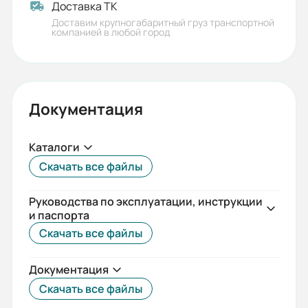
Доставка ТК
6
Доставим крупногабаритный груз транспортной
компанией в любой город
Ток статора:
361,72
Климатическое исполнение:
Документация
У1/У2
Коэф. мощности:
Каталоги
0,75
Скачать все файлы
КПД:
Руководства по эксплуатации, инструкции
88
и паспорта
Скачать все файлы
Длина сердечника статора:
М
Документация
Наличие вентилятора охлаждения:
Скачать все файлы