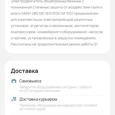
Количество полюсов:
Электродвигатель общепромышленнный с
пониженной степенью защиты от воздействия пыли и
6
влаги 5АИН 280 М6 160/1000 IM 1001 предназначен
Высота оси вращения (мм):
для комплектации электроприводов различных
установок, агрегатов и механизмов, вентиляторов,
280
компрессоров, конвейерного оборудования, насосов
Стандарт:
и прочее, установленных в закрытых помещениях.
Рассчитаны на продолжительный режим работы S1.
ГОСТ
Серия:
5АИН
Доставка
Бренд:
Самовывоз
5АИ
Заберите оборудование сегодня с любого
из 23 складов компании
Класс защиты (IP):
Доставка курьером
23
Привезем оборудование курьерской службой
на любой адрес
Iп/Iн: