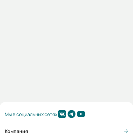
Автоматический выключатель HGP400F 3PMPS0000C
00400 400А ток к.з. 50кА АС380/415В
Наличие:
Под заказ
90 589 KGS
В корзину
Мы в социальных сетях
Компания