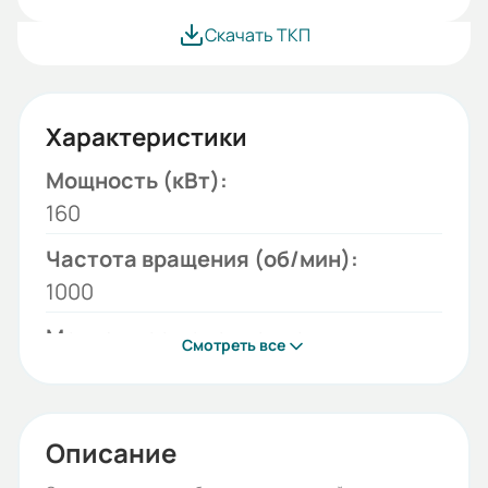
Скачать ТКП
Характеристики
Мощность (кВт):
160
Частота вращения (об/мин):
1000
Монтажное исполнение:
Смотреть все
1001
Напряжение (В):
380/660
Описание