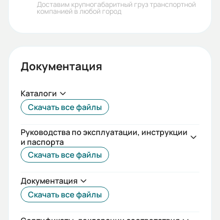
Доставим крупногабаритный груз транспортной
ГОСТ
компанией в любой город
Iп/Iн:
7
Документация
Ток статора:
10,73/6,21
Каталоги
Климатическое исполнение:
Скачать все файлы
У1
Руководства по эксплуатации, инструкции
Коэф. мощности:
и паспорта
0.88
Скачать все файлы
КПД:
Документация
83.5
Скачать все файлы
Мп/Мн: