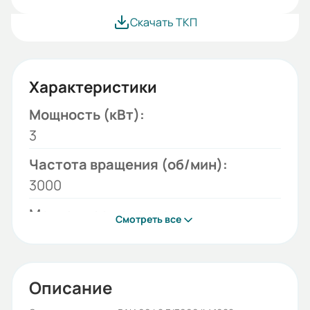
Скачать ТКП
Характеристики
Мощность (кВт):
3
Частота вращения (об/мин):
3000
Монтажное исполнение:
Смотреть все
1082
Напряжение (В):
220/380
Описание