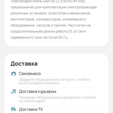
Количество полюсов:
Электродвигатель 5АИ 90 L2 3/3000 IM 1082
предназначен для комплектации электроприводов
2
различных установок, агрегатов и механизмов,
Высота оси вращения (мм):
вентиляторов, компрессоров, конвейерного
оборудования, насосов и прочее. Рассчитан на
90
продолжительныйо режим работы S1, от сети
Стандарт:
переменного тока частотой 50 Гц.
ГОСТ
Серия:
Доставка
5АИ
Бренд:
Самовывоз
Заберите оборудование сегодня с любого
5АИ
из 23 складов компании
Доставка курьером
Класс защиты (IP):
Привезем оборудование курьерской службой
55
на любой адрес
Доставка ТК
Стандарты: