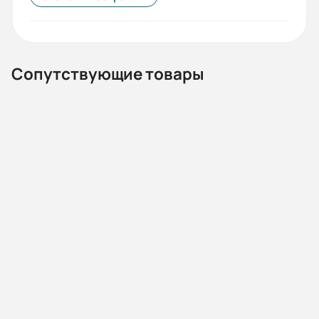
55
Стандарты:
ГОСТ
Сопутствующие товары
Iп/Iн:
5
Ток статора:
3,5/2,03
Климатическое исполнение:
У1
13.02.000008
Автомат защиты двигателя MMS32K 0004 2.5-4А 100kA
Коэф. мощности:
АС400/415В (HYUNDAI)
0,78
Наличие:
Под заказ
КПД:
72,2
В корзину