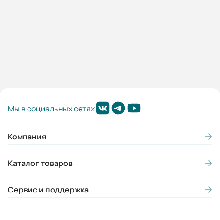
Мп/Мн:
2,1
Подшипники:
ЗАКРЫТЫЕ ПОДШИПНИКИ DE/NDE
6204/6204 С3
Цвет:
Мы в социальных сетях
Синий
Класс нагревостойкости:
Компания
F
Каталог товаров
Класс энергоэффективности:
IE1
Сервис и поддержка
Конструктивное исполнение лап:
Съемные