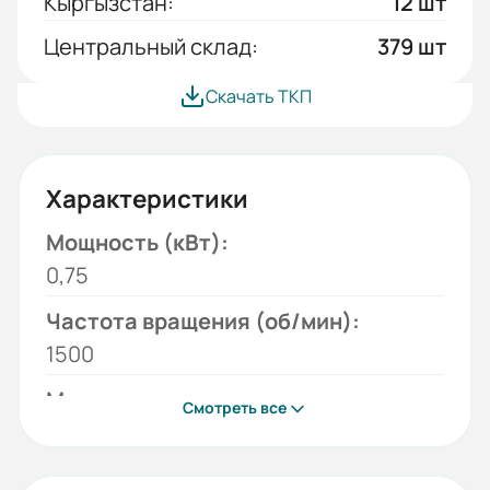
Кыргызстан:
12 шт
Центральный склад:
379 шт
Скачать ТКП
Характеристики
Мощность (кВт):
0,75
Частота вращения (об/мин):
1500
Монтажное исполнение:
Смотреть все
1081
Напряжение (В):