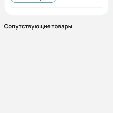
55
Стандарты:
ГОСТ
Сопутствующие товары
Iп/Iн:
5
Ток статора:
2,61/1,51
Климатическое исполнение:
У1
13.02.000008
Автомат защиты двигателя MMS32K 0004 2.5-4А 100kA
Коэф. мощности:
АС400/415В (HYUNDAI)
0,78
Наличие:
Под заказ
КПД:
71
В корзину