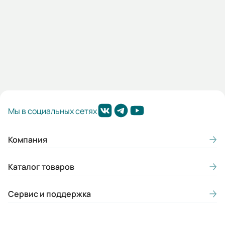
Мп/Мн:
2,1
Подшипники:
ЗАКРЫТЫЕ ПОДШИПНИКИ DE/NDE
6204/6204 С3
Цвет:
Мы в социальных сетях
Синий
Класс нагревостойкости:
Компания
F
Каталог товаров
Класс энергоэффективности:
IE1
Сервис и поддержка
Конструктивное исполнение лап:
Съемные