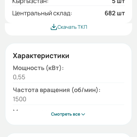
Кыргызстан:
5 шт
Центральный склад:
682 шт
Скачать ТКП
Характеристики
Мощность (кВт):
0,55
Частота вращения (об/мин):
1500
Монтажное исполнение:
Смотреть все
1081
Напряжение (В):