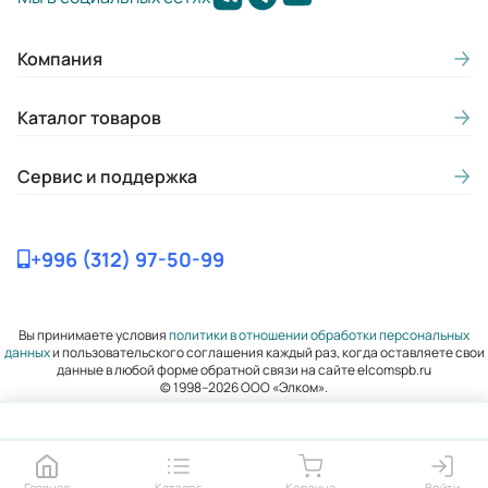
Гарантия, лет:
Компания
2
Вес (кг):
Каталог товаров
4.7
Сервис и поддержка
Габариты (ШхВхГ, м):
0.14x0.202x0.148
+996 (312) 97-50-99
Вы принимаете условия
политики в отношении обработки персональных
данных
и пользовательского соглашения каждый раз, когда оставляете свои
данные в любой форме обратной связи на сайте elcomspb.ru
© 1998–2026 ООО «Элком».
Главная
Каталог
Корзина
Войти