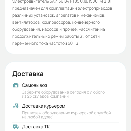
Количество полюсов:
Электродвигатель 5АИ 56 В4 FT85 0.18/1500 IM 2181
предназначен для комплектации электроприводов
4
различных установок, агрегатов и механизмов,
Высота оси вращения (мм):
вентиляторов, компрессоров, конвейерного
оборудования, насосов и прочее. Рассчитан на
56
продолжительныйо режим работы S1, от сети
Стандарт:
переменного тока частотой 50 Гц.
ГОСТ
Серия:
Доставка
5АИ
Бренд:
Самовывоз
Заберите оборудование сегодня с любого
5АИ
из 23 складов компании
Доставка курьером
Класс защиты (IP):
Привезем оборудование курьерской службой
55
на любой адрес
Доставка ТК
Стандарты: