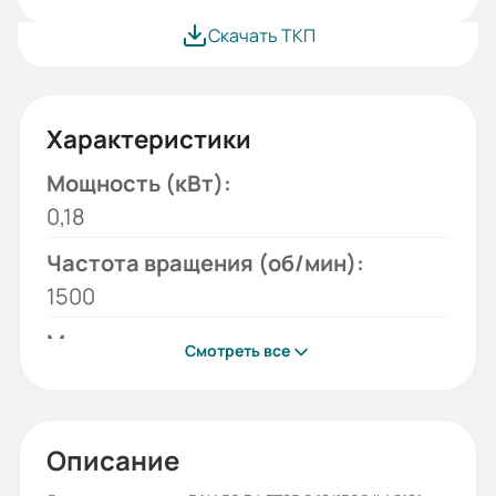
Скачать ТКП
Характеристики
Мощность (кВт):
0,18
Частота вращения (об/мин):
1500
Монтажное исполнение:
Смотреть все
2181
Напряжение (В):
220/380
Описание