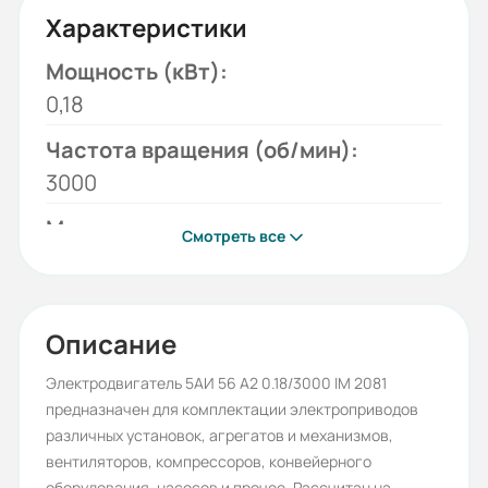
Характеристики
Мощность (кВт):
0,18
Частота вращения (об/мин):
3000
Монтажное исполнение:
Смотреть все
2081
Напряжение (В):
220/380
Описание
Количество полюсов:
Электродвигатель 5АИ 56 А2 0.18/3000 IM 2081
предназначен для комплектации электроприводов
2
различных установок, агрегатов и механизмов,
Высота оси вращения (мм):
вентиляторов, компрессоров, конвейерного
оборудования, насосов и прочее. Рассчитан на