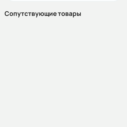
ГОСТ
Сопутствующие товары
Iп/Iн:
5
Ток статора:
0,68/0,39
Климатическое исполнение:
У1
13.02.000005
Автомат защиты двигателя MMS32K 1P00 0.63-1A 100kA
Коэф. мощности:
АС400/415В (HYUNDAI)
0,75
Наличие:
Под заказ
КПД:
5 995 KGS
63
В корзину
Мп/Мн: