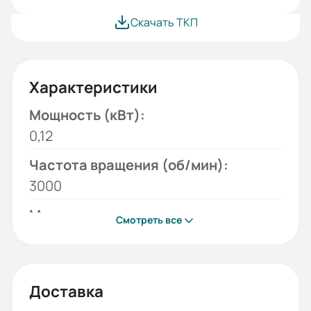
Скачать ТКП
Характеристики
Мощность (кВт):
0,12
Частота вращения (об/мин):
3000
Монтажное исполнение:
Смотреть все
1081
Напряжение (В):
220/380
Доставка