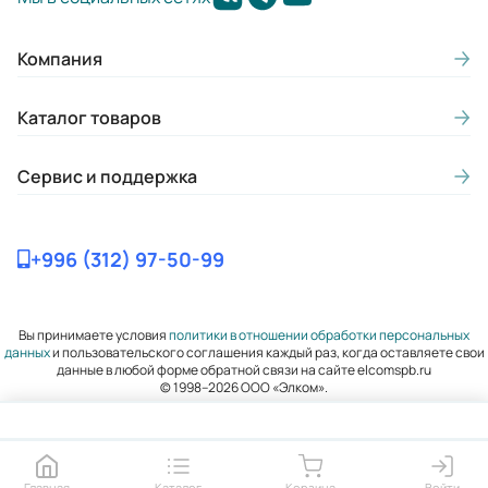
подшипниковых щитов:
Чугун
Компания
Материал кожуха
Каталог товаров
(самовентиляция):
Сталь
Сервис и поддержка
Марка применяемой смазки:
Литол-24
+996 (312) 97-50-99
ГОСТ:
ГОСТ 60034-1-2014, ГОСТ 31606-2016
Вы принимаете условия
политики в отношении обработки персональных
данных
и пользовательского соглашения каждый раз, когда оставляете свои
Термодатчики в обмотке статора:
данные в любой форме обратной связи на сайте elcomspb.ru
Да
© 1998–2026 ООО «Элком».
Наличие пресс-масленки для
пополнения смазки:
Главная
Каталог
Корзина
Войти