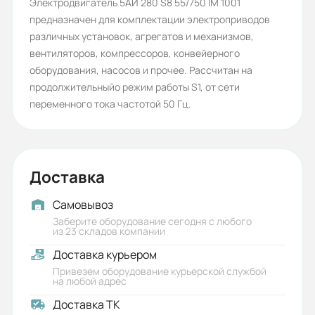
Количество полюсов:
Электродвигатель 5АИ 280 S8 55/750 IM 1001
предназначен для комплектации электроприводов
8
различных установок, агрегатов и механизмов,
Высота оси вращения (мм):
вентиляторов, компрессоров, конвейерного
оборудования, насосов и прочее. Рассчитан на
280
продолжительныйо режим работы S1, от сети
Стандарт:
переменного тока частотой 50 Гц.
ГОСТ
Серия:
Доставка
5АИ
Бренд:
Самовывоз
Заберите оборудование сегодня с любого
5АИ
из 23 складов компании
Доставка курьером
Класс защиты (IP):
Привезем оборудование курьерской службой
55
на любой адрес
Доставка ТК
Стандарты: