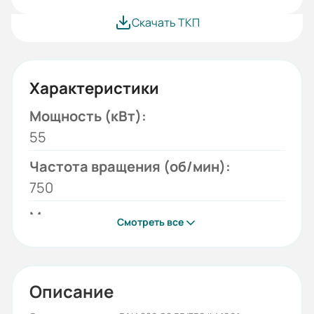
Скачать ТКП
Характеристики
Мощность (кВт):
55
Частота вращения (об/мин):
750
Монтажное исполнение:
Смотреть все
1001
Напряжение (В):
380/660
Описание