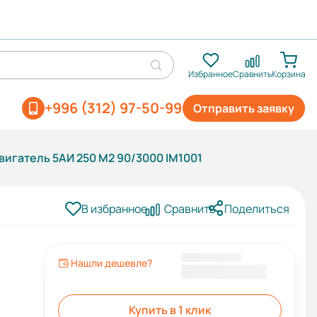
Избранное
Сравнить
Корзина
+996 (312) 97-50-99
Отправить заявку
игатель 5АИ 250 М2 90/3000 IM1001
В избранное
Сравнить
Поделиться
0
Нашли дешевле?
220 082 KGS
Купить в 1 клик