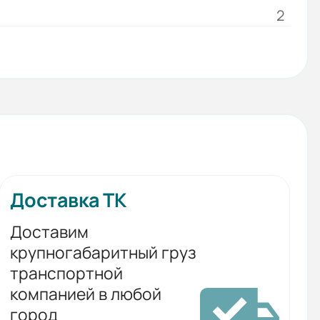
2
Доставка ТК
Доставим
крупногабаритный груз
транспортной
компанией в любой
город