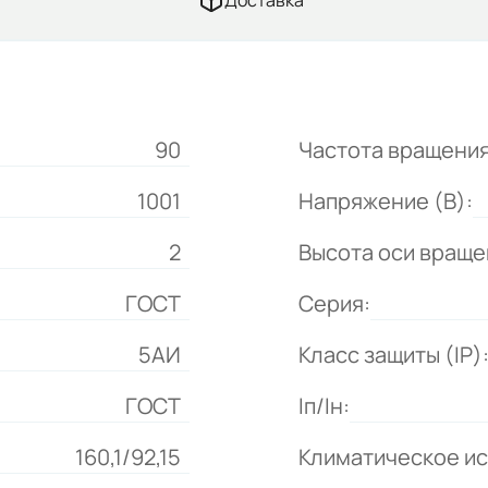
Доставка
90
Частота вращения
1001
Напряжение (В):
2
Высота оси враще
ГОСТ
Серия:
5АИ
Класс защиты (IP)
ГОСТ
Iп/Iн:
160,1/92,15
Климатическое и