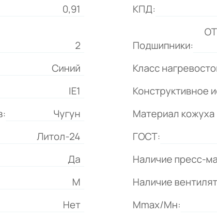
0,91
КПД:
ОТ
2
Подшипники:
Синий
Класс нагревосто
IE1
Конструктивное и
в:
Чугун
Материал кожуха 
Литол-24
ГОСТ:
Да
Наличие пресс-ма
М
Наличие вентиля
Нет
Mmax/Mн: