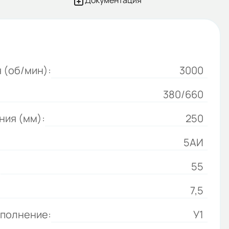
Документация
 (об/мин):
3000
380/660
ния (мм):
250
5АИ
:
55
7,5
сполнение:
У1