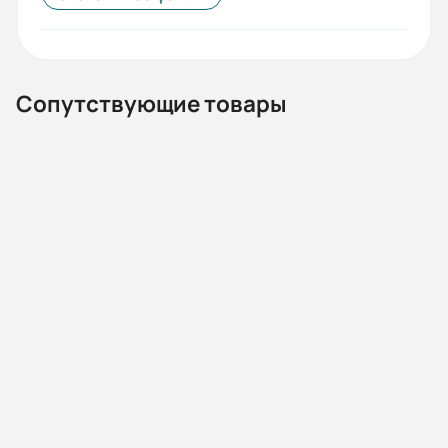
55
Стандарты:
ГОСТ
Сопутствующие товары
Iп/Iн:
7
Ток статора:
101,08/58,2
Климатическое исполнение:
У1
13.03.02.000650
Автоматический выключатель HGP250S-G 3PMPS0000C
Коэф. мощности:
00150 150А ток к.з. 85кА АС380/415В тип G
0,89
Наличие:
Под заказ
КПД:
92,1
В корзину