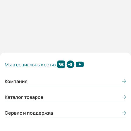
Мп/Мн:
2,2
Подшипники:
ОТКРЫТЫЕ ПОДШИПНИКИ DE/NDE
6314/6313 С3
Цвет:
Мы в социальных сетях
Синий
Класс нагревостойкости:
Компания
F
Каталог товаров
Класс энергоэффективности:
IE1
Сервис и поддержка
Конструктивное исполнение лап:
Литые