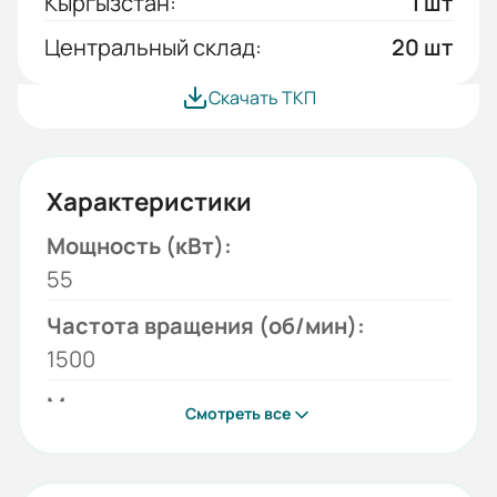
Кыргызстан:
1 шт
Центральный склад:
20 шт
Скачать ТКП
Характеристики
Мощность (кВт):
55
Частота вращения (об/мин):
1500
Монтажное исполнение:
Смотреть все
2001
Напряжение (В):