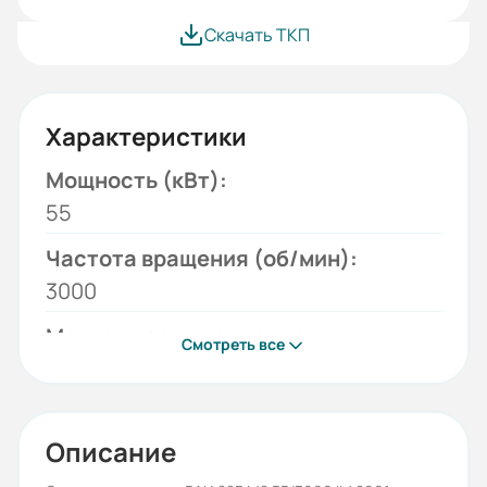
Скачать ТКП
Характеристики
Мощность (кВт):
55
Частота вращения (об/мин):
3000
Монтажное исполнение:
Смотреть все
2001
Напряжение (В):
380/660
Описание