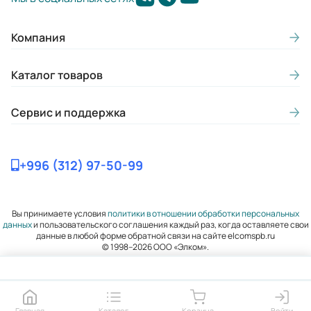
подшипниковых щитов:
Чугун
Компания
Материал кожуха
Каталог товаров
(самовентиляция):
Сталь
Сервис и поддержка
Марка применяемой смазки:
Литол-24
+996 (312) 97-50-99
ГОСТ:
ГОСТ 31606-2012, ГОСТ 60034-1-2014
Вы принимаете условия
политики в отношении обработки персональных
данных
и пользовательского соглашения каждый раз, когда оставляете свои
Термодатчики в обмотке статора:
данные в любой форме обратной связи на сайте elcomspb.ru
Да
© 1998–2026 ООО «Элком».
Наличие пресс-масленки для
пополнения смазки:
Главная
Каталог
Корзина
Войти