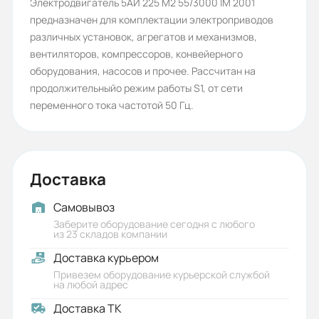
Количество полюсов:
Электродвигатель 5АИ 225 М2 55/3000 IM 2001
предназначен для комплектации электроприводов
2
различных установок, агрегатов и механизмов,
Высота оси вращения (мм):
вентиляторов, компрессоров, конвейерного
оборудования, насосов и прочее. Рассчитан на
225
продолжительныйо режим работы S1, от сети
Стандарт:
переменного тока частотой 50 Гц.
ГОСТ
Серия:
Доставка
5АИ
Бренд:
Самовывоз
Заберите оборудование сегодня с любого
5АИ
из 23 складов компании
Доставка курьером
Класс защиты (IP):
Привезем оборудование курьерской службой
55
на любой адрес
Доставка ТК
Стандарты: