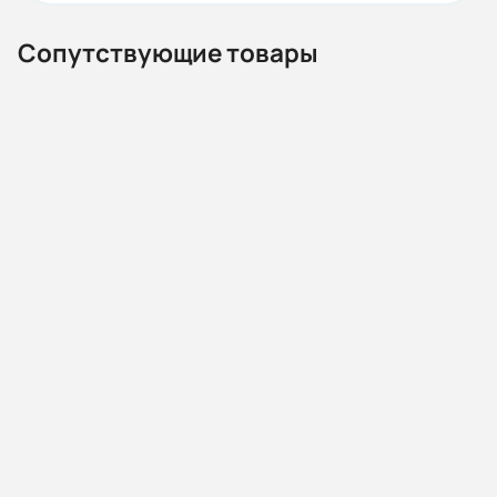
ГОСТ
Сопутствующие товары
Iп/Iн:
7
Ток статора:
35,13/20,23
Климатическое исполнение:
У1
14.03.07.000014
Автомат защиты двигателя MMS80M 0040 25-40А
Коэф. мощности:
(AC400/415V 15kA ESQ)
0,89
Наличие:
Под заказ
КПД:
90
В корзину
Мп/Мн: