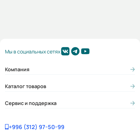
2,2
Подшипники:
ОТКРЫТЫЕ ПОДШИПНИКИ DE/NDE
6311/6309 С3
Цвет:
Мы в социальных сетях
Синий
Класс нагревостойкости:
Компания
F
Каталог товаров
Класс энергоэффективности:
IE1
Сервис и поддержка
Конструктивное исполнение лап:
Литые
+996 (312) 97-50-99
Материал корпуса и