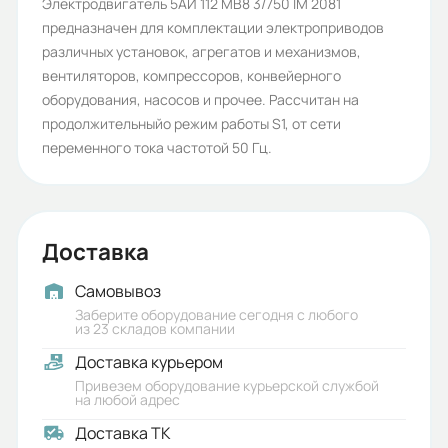
Количество полюсов:
Электродвигатель 5АИ 112 МВ8 3/750 IM 2081
предназначен для комплектации электроприводов
8
различных установок, агрегатов и механизмов,
Высота оси вращения (мм):
вентиляторов, компрессоров, конвейерного
оборудования, насосов и прочее. Рассчитан на
112
продолжительныйо режим работы S1, от сети
Стандарт:
переменного тока частотой 50 Гц.
ГОСТ
Серия:
Доставка
5АИ
Бренд:
Самовывоз
Заберите оборудование сегодня с любого
5АИ
из 23 складов компании
Доставка курьером
Класс защиты (IP):
Привезем оборудование курьерской службой
55
на любой адрес
Доставка ТК
Стандарты: