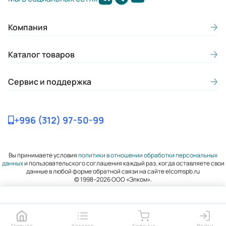
Гарантия, лет:
Компания
2
Габариты (ШхВхГ, м):
Каталог товаров
0.36x0.435x0.3
Сервис и поддержка
+996 (312) 97-50-99
Вы принимаете условия
политики в отношении обработки персональных
данных
и пользовательского соглашения каждый раз, когда оставляете свои
данные в любой форме обратной связи на сайте elcomspb.ru
© 1998–2026 ООО «Элком».
Главная
Каталог
Корзина
Войти