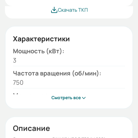
Скачать ТКП
Характеристики
Мощность (кВт):
3
Частота вращения (об/мин):
750
Монтажное исполнение:
Смотреть все
2081
Напряжение (В):
220/380
Описание