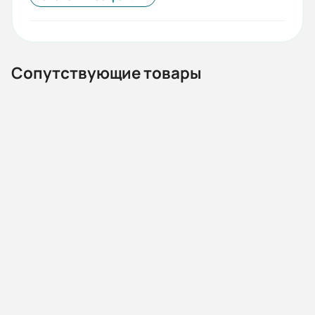
55
Стандарты:
ГОСТ
Сопутствующие товары
Iп/Iн:
7
Ток статора:
20/11,58
Климатическое исполнение:
У1
08.04.000429
Частотный преобразователь ESQ-A500-043-5.5K 5.5кВт
Коэф. мощности:
380-480В
0,84
Наличие:
Под заказ
КПД:
86
В корзину