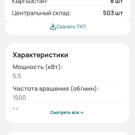
Кыргызстан:
8 шт
Центральный склад:
503 шт
Скачать ТКП
Характеристики
Мощность (кВт):
5,5
Частота вращения (об/мин):
1500
Монтажное исполнение:
Смотреть все
1081
Напряжение (В):