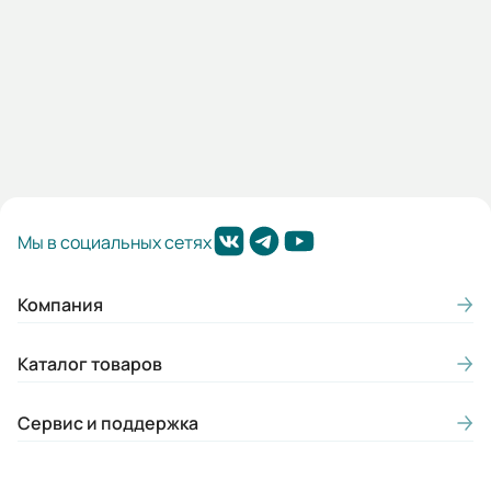
Мп/Мн:
2,3
Подшипники:
ЗАКРЫТЫЕ ПОДШИПНИКИ DE/NDE
6307/6307 С3
Цвет:
Мы в социальных сетях
Синий
Класс энергоэффективности:
Компания
IE1
Каталог товаров
Конструктивное исполнение лап:
Съемные
Сервис и поддержка
Материал кожуха
(самовентиляция):